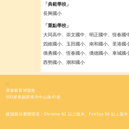
「典範學校」
長興國小
「重點學校」
大同高中、崇文國中、明正國中、恆春國
四維國小、玉田國小、南和國小、里港國
僑勇國小、恆春國小、僑德國小、車城國
西勢國小、潮和國小
:::
屏東教育博覽會
900屏東縣屏東市中山路41號
建議最佳瀏覽環境：Chrome 62 以上版本、Firefox 56 以上版本、M