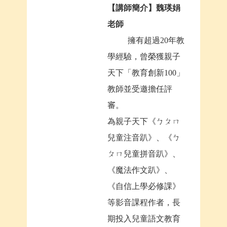
【
講師簡介】魏瑛娟
老師
擁有超過20年教
學經驗，曾榮獲親子
天下「教育創新100」
教師並受邀擔任評
審。
為親子天下《ㄅㄆㄇ
兒童注音趴》、《ㄅ
ㄆㄇ兒童拼音趴》、
《魔法作文趴》、
《自信上學必修課》
等影音課程作者，長
期投入兒童語文教育