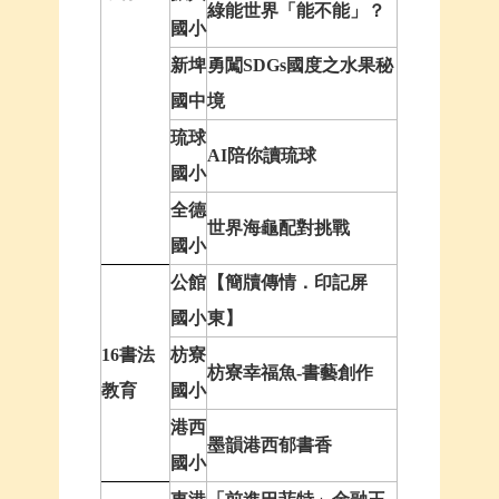
綠能世界「能不能」？
國小
新埤
勇闖SDGs國度之水果秘
國中
境
琉球
AI陪你讀琉球
國小
全德
世界海龜配對挑戰
國小
公館
【簡牘傳情．印記屏
國小
東】
16書法
枋寮
枋寮幸福魚-書藝創作
教育
國小
港西
墨韻港西郁書香
國小