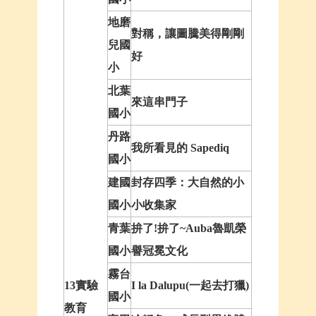
地磨
對稱，讓圖騰美得剛剛
兒國
好
小
北葉
來這串門子
國小
丹路
我所看見的 Sapediq
國小
建國
封存四季：大自然的小
國小
小收集家
青葉
拚了!拚了~Auba魯凱榮
國小
譽冠冕文化
霧台
13實驗
I la Dalupu(一起去打獵)
國小
教育