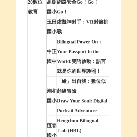
20數位
高樹
網路安全Go！Go！
教育
國小
Go！
玉田
虛擬神射手：VR射箭挑
國小
戰
Bilingual Power On
：
中正
Your Passport to the
國中
World!
雙語啟動：語言
就是你的世界護照！
「繪」出自我：數位似
潮和
顏繪冒險
國小
Draw Your Soul: Digital
Portrait Adventure
H
engchun
B
ilingual
恆春
L
ab (
HBL
)
國小