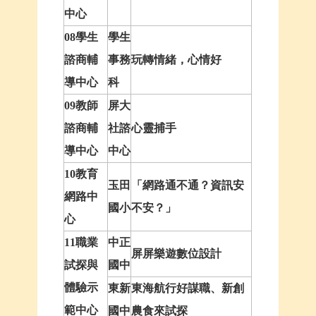
中心
08學生
學生
諮商輔
事務
玩轉情緒，心情好
導中心
科
09教師
屏大
諮商輔
社諮
心靈捕手
導中心
中心
10教育
玉田
「網路通不通？資訊安
網路中
國小
不安？」
心
11職業
中正
屏屏樂遊數位設計
試探與
國中
體驗示
東新
東海航行好謀職、新創
範中心
國中
農食來試探