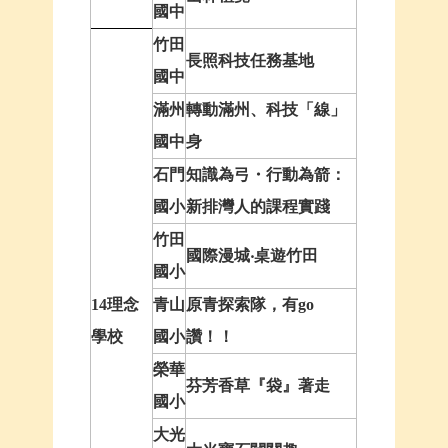
國中
竹田
長照科技任務基地
國中
滿州
轉動滿州、科技「線」
國中
身
石門
知識為弓・行動為箭：
國小
新排灣人的課程實踐
竹田
國際漫城‧桌遊竹田
國小
14理念
青山
原青探索隊，有go
學校
國小
讚！！
榮華
芬芳香草『袋』著走
國小
大光