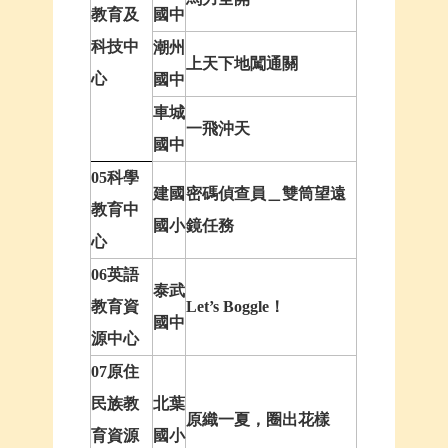
教育及
國中
科技中
潮州
上天下地闖通關
心
國中
車城
一飛沖天
國中
05科學
建國
密碼偵查員＿雙筒望遠
教育中
國小
鏡任務
心
06英語
泰武
教育資
Let’s Boggle！
國中
源中心
07原住
民族教
北葉
原織一夏，圈出花樣
育資源
國小