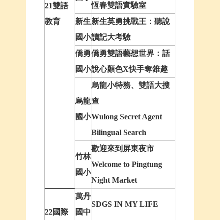
恆春雙語實驗室
21雙語
教育
新生
新生英勇挑戰王：聽說
國小
讀記大考驗
僑勇
僑勇雙語藝想世界：話
國小
說心顏色X快手奪錐趣
烏龍小特務、雙語大搜
烏龍
查
國小
Wulong Secret Agent
Bilingual Search
歡迎來到屏東夜市
竹林
Welcome to Pingtung
國小
Night Market
萬丹
SDGS IN MY LIFE
22國際
國中