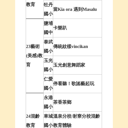
教育
牡丹
當Kia ora 遇到Masalu
國小
鹽埔
卡樂趴
國中
泰武
23藝術
傳統紋樣vincikan
國小
(美感)教
玉光
育
玉光創意舞蹈家
國小
仁愛
停看聽！歌謠藝起玩
國小
永港
茶香茶鄉
國小
24混齡
車城
溫泉分校/射寮分校混齡
教育
國小
教育體驗