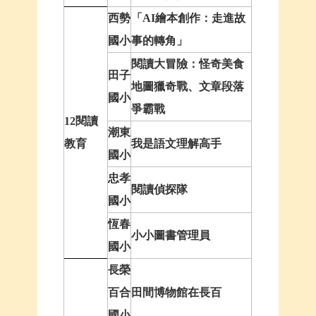
西勢
「AI繪本創作：走進故
國小
事的轉角」
閱讀大冒險：怪奇美食
田子
地圖獵奇戰、文章段落
國小
爭霸戰
12閱讀
潮東
教育
我是語文理解高手
國小
忠孝
閱讀偵探隊
國小
恆春
小小圖書管理員
國小
長榮
百合
田間博物館在長百
國小