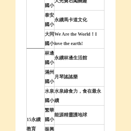
大光寶石闖關趣
國小
泰安
永續馬卡道文化
國小
大同
We Are the World！I
國小
love the earth!
林邊
永續林邊生活館
國小
滿州
月琴謠謠樂
國小
水泉
水泉綠食力，食在最永
國小
續
繁華
能源精靈護地球
15永續
國小
教育
振興