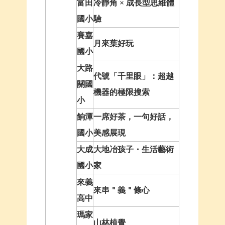
富田
冷靜角 × 成長型思維體
國小
驗
賽嘉
月來葉好玩
國小
大路
代號「千里眼」：超越
關國
機器的極限搜索
小
餉潭
一席好茶，一句好話，
國小
美感展現
大成
大地冶孩子・生活藝術
國小
家
來義
來串＂義＂條心
高中
瑪家
山林植覺