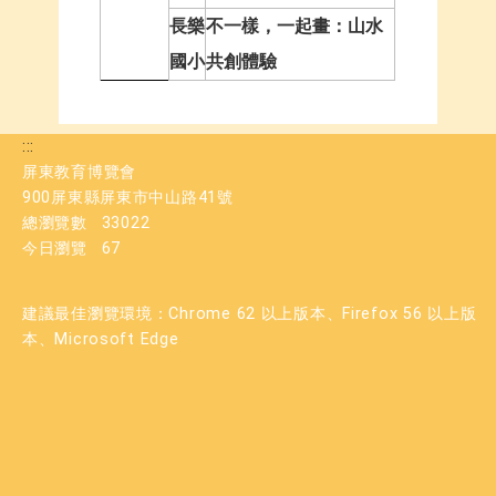
長樂
不一樣，一起畫：山水
國小
共創體驗
:::
屏東教育博覽會
900屏東縣屏東市中山路41號
總瀏覽數
33022
今日瀏覽
67
建議最佳瀏覽環境：Chrome 62 以上版本、Firefox 56 以上版
本、Microsoft Edge