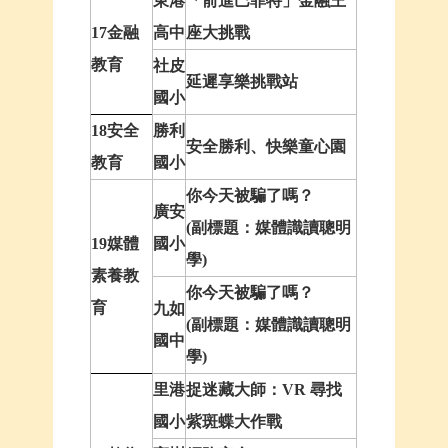
東港
「前進巴菲特」金融王
17金融
高中
座大挑戰
教育
社皮
延遲享樂挑戰站
國小
18安全
勝利
安全勝利、快樂童心園
教育
國小
你今天被騙了嗎？
廣安
(副標題：媒體識讀聰明
19媒體
國小
學)
素養教
你今天被騙了嗎？
育
九如
(副標題：媒體識讀聰明
國中
學)
里港
捉迷藏大師：VR 尋找
國小
紫斑蝶大作戰