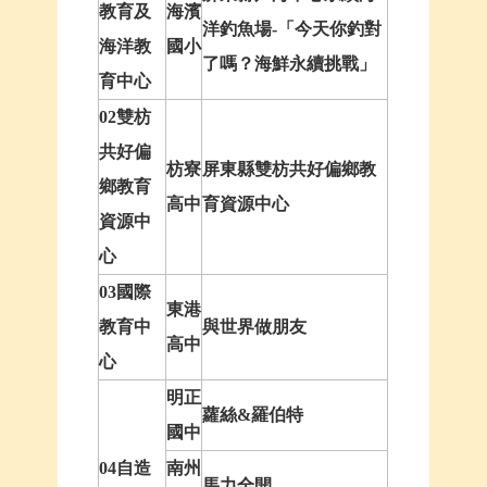
教育及
海濱
洋釣魚場-「今天你釣對
海洋教
國小
了嗎？海鮮永續挑戰」
育中心
02雙枋
共好偏
枋寮
屏東縣雙枋共好偏鄉教
鄉教育
高中
育資源中心
資源中
心
03國際
東港
教育中
與世界做朋友
高中
心
明正
蘿絲&羅伯特
國中
04自造
南州
馬力全開